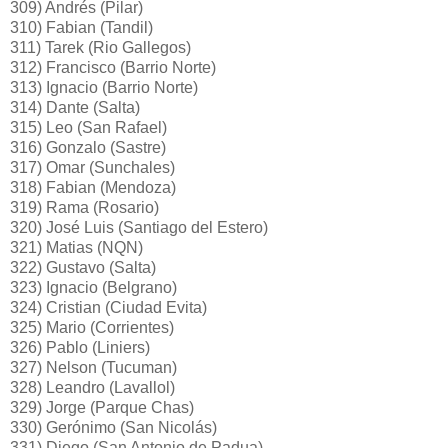
309) Andrés (Pilar)
310) Fabian (Tandil)
311) Tarek (Rio Gallegos)
312) Francisco (Barrio Norte)
313) Ignacio (Barrio Norte)
314) Dante (Salta)
315) Leo (San Rafael)
316) Gonzalo (Sastre)
317) Omar (Sunchales)
318) Fabian (Mendoza)
319) Rama (Rosario)
320) José Luis (Santiago del Estero)
321) Matias (NQN)
322) Gustavo (Salta)
323) Ignacio (Belgrano)
324) Cristian (Ciudad Evita)
325) Mario (Corrientes)
326) Pablo (Liniers)
327) Nelson (Tucuman)
328) Leandro (Lavallol)
329) Jorge (Parque Chas)
330) Gerónimo (San Nicolás)
331) Diego (San Antonio de Padua)