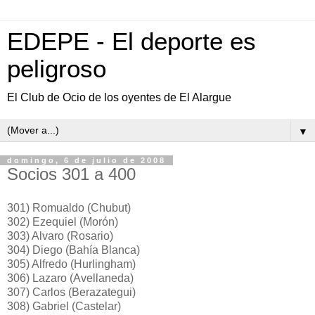
EDEPE - El deporte es
peligroso
El Club de Ocio de los oyentes de El Alargue
▼
domingo, 6 de julio de 2008
Socios 301 a 400
301) Romualdo (Chubut)
302) Ezequiel (Morón)
303) Alvaro (Rosario)
304) Diego (Bahía Blanca)
305) Alfredo (Hurlingham)
306) Lazaro (Avellaneda)
307) Carlos (Berazategui)
308) Gabriel (Castelar)