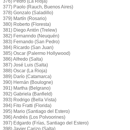
376) Pedro (La Rioja)
377) Paolo (Rauch, Buenos Aires)
378) Gonzalo (Saladillo)
379) Martín (Rosario)
380) Roberto (Floresta)
381) Diego Antón (Trelew)
382) Fernanndo (Neuquén)
383) Fernando (San Pedro)
384) Ricardo (San Juan)
385) Oscar (Palermo Hollywood)
386) Alfredo (Salta)
387) José Luis (Salta)
388) Oscar (La Rioja)
389) Darío (Catamarca)
390) Hernán (Boulogne)
391) Martha (Belgrano)
392) Gabriela (Banfield)
393) Rodrigo (Bella Vista)
394) Fito Fratti (Florida)
395) Mario (Santiago del Estero)
396) Andrés (Los Polvoorines)
397) Edgardo (Frías, Santiago del Estero)
398) Javier Carizo (Salta)